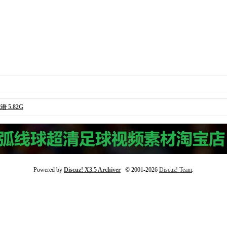
 5.82G
Powered by
Discuz! X3.5 Archiver
© 2001-2026
Discuz! Team
.