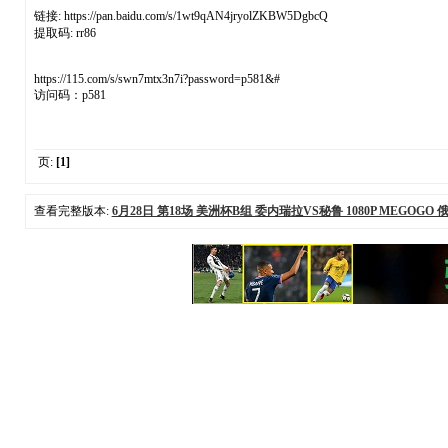
链接: https://pan.baidu.com/s/1wt9qAN4jryolZKBW5DgbcQ
提取码: rr86
https://115.com/s/swn7mtx3n7i?password=p581&#
访问码：p581
页:
[1]
查看完整版本:
6月28日 第18场 美洲杯B组 委内瑞拉VS秘鲁 1080P MEGOGO 俄语