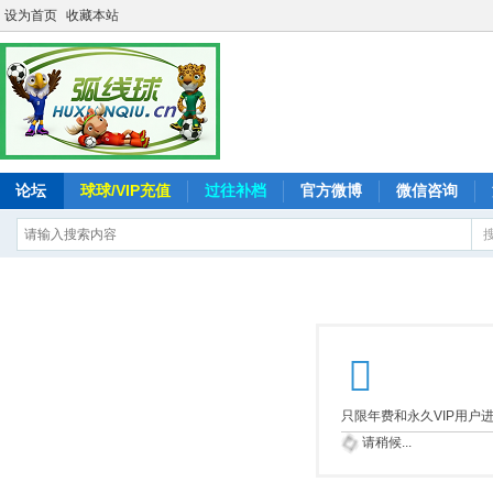
设为首页
收藏本站
论坛
球球/VIP充值
过往补档
官方微博
微信咨询
只限年费和永久VIP用户
请稍候...