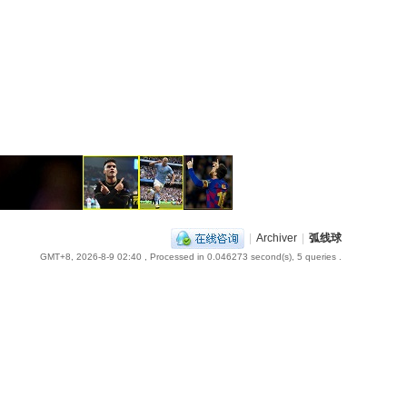
|
Archiver
|
弧线球
GMT+8, 2026-8-9 02:40
, Processed in 0.046273 second(s), 5 queries .