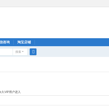
信咨询
淘宝店铺
搜索
搜
索
久VIP用户进入