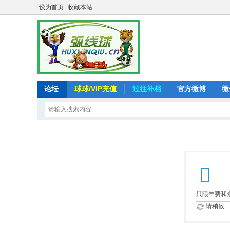
设为首页
收藏本站
论坛
球球/VIP充值
过往补档
官方微博
微
只限年费和永
请稍候...