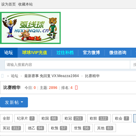
设为首页
收藏本站
论坛
球球/VIP充值
过往补档
官方微博
微信咨询
»
论坛
›
最新赛事 免回复 VX:Meazza1984
›
比赛精华
弧
比赛精华
今日:
0
|
主题:
2896
|
排名:
4
线
球
发新帖
-
全部
纪录片
7
欧国
66
欧冠
251
欧联
122
欧会
7
追
英冠
312
德乙
94
欧预
57
世预
56
其他
83
求