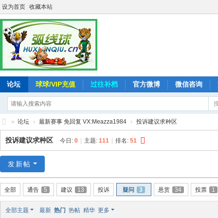
设为首页
收藏本站
论坛
球球/VIP充值
过往补档
官方微博
微信咨询
»
论坛
›
最新赛事 免回复 VX:Meazza1984
›
投诉建议求种区
弧
投诉建议求种区
今日:
0
|
主题:
111
|
排名:
51
线
球
发新帖
-
全部
通告
5
建议
13
投诉
疑问
3
悬赏
34
投票
1
追
求
全部主题
最新
热门
热帖
精华
更多