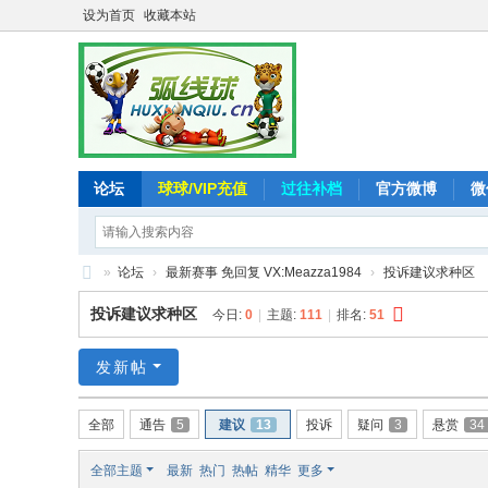
设为首页
收藏本站
论坛
球球/VIP充值
过往补档
官方微博
微
»
论坛
›
最新赛事 免回复 VX:Meazza1984
›
投诉建议求种区
弧
投诉建议求种区
今日:
0
|
主题:
111
|
排名:
51
线
球
发新帖
-
全部
通告
5
建议
13
投诉
疑问
3
悬赏
34
追
求
全部主题
最新
热门
热帖
精华
更多