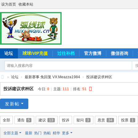
设为首页
收藏本站
论坛
球球/VIP充值
过往补档
官方微博
微信咨询
»
论坛
›
最新赛事 免回复 VX:Meazza1984
›
投诉建议求种区
弧
投诉建议求种区
今日:
0
|
主题:
111
|
排名:
51
线
球
发新帖
-
全部
通告
5
建议
13
投诉
疑问
3
悬赏
34
投票
1
追
求
全部主题
最新
热门
热帖
精华
更多