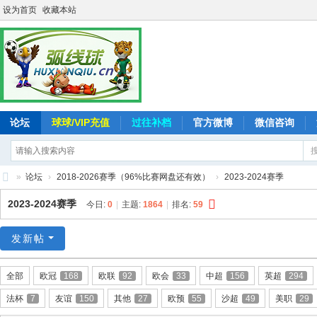
设为首页
收藏本站
论坛
球球/VIP充值
过往补档
官方微博
微信咨询
»
论坛
›
2018-2026赛季（96%比赛网盘还有效）
›
2023-2024赛季
弧
2023-2024赛季
今日:
0
|
主题:
1864
|
排名:
59
线
球
发新帖
-
全部
欧冠
168
欧联
92
欧会
33
中超
156
英超
294
追
法杯
7
友谊
150
其他
27
欧预
55
沙超
49
美职
29
求