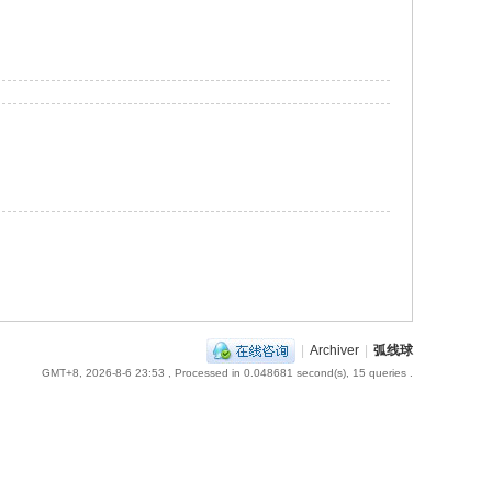
|
Archiver
|
弧线球
GMT+8, 2026-8-6 23:53
, Processed in 0.048681 second(s), 15 queries .