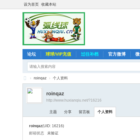
设为首页
收藏本站
论坛
球球/VIP充值
过往补档
官方微博
微
›
roinqaz
›
个人资料
弧
roinqaz
线
http://www.huxianqiu.net/?16216
球
主题
分享
留言板
个人资料
-
追
roinqaz
(UID: 16216)
求
邮箱状态
未验证