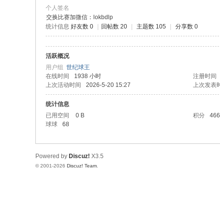
极
个人签名
致
交换比赛加微信：lokbdlp
统计信息
好友数 0
|
回帖数 20
|
主题数 105
|
分享数 0
高
清
活跃概况
用户组
世纪球王
在线时间
1938 小时
注册时间
上次活动时间
2026-5-20 15:27
上次发表
统计信息
已用空间
0 B
积分
466
球球
68
Powered by
Discuz!
X3.5
© 2001-2026
Discuz! Team
.