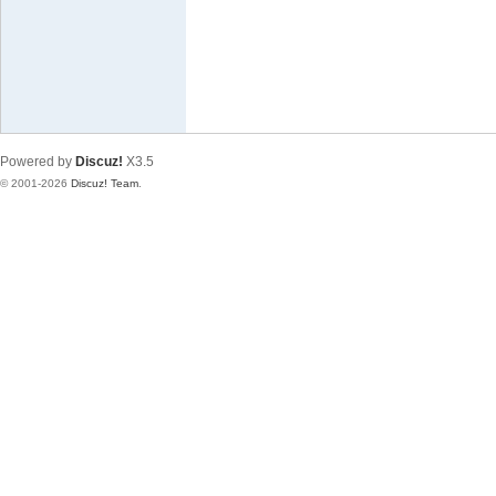
极
致
高
清
Powered by
Discuz!
X3.5
© 2001-2026
Discuz! Team
.