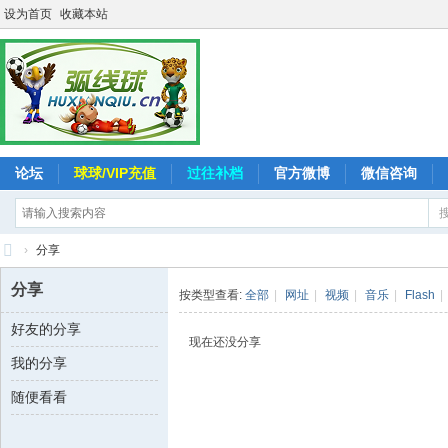
设为首页
收藏本站
论坛
球球/VIP充值
过往补档
官方微博
微信咨询
›
分享
弧
分享
按类型查看:
全部
|
网址
|
视频
|
音乐
|
Flash
|
线
好友的分享
球
现在还没分享
我的分享
-
追
随便看看
求