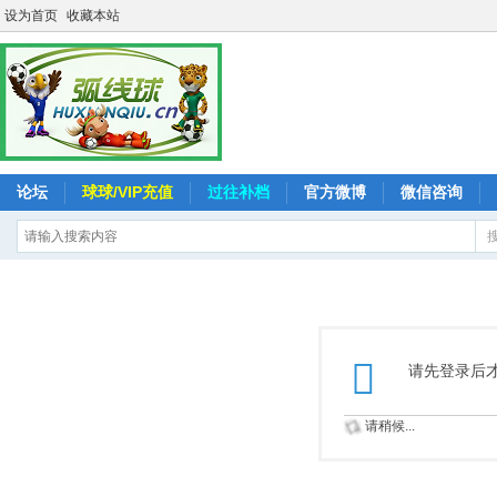
设为首页
收藏本站
论坛
球球/VIP充值
过往补档
官方微博
微信咨询
请先登录后
请稍候...