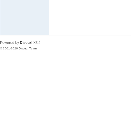
极
致
高
清
Powered by
Discuz!
X3.5
© 2001-2026
Discuz! Team
.