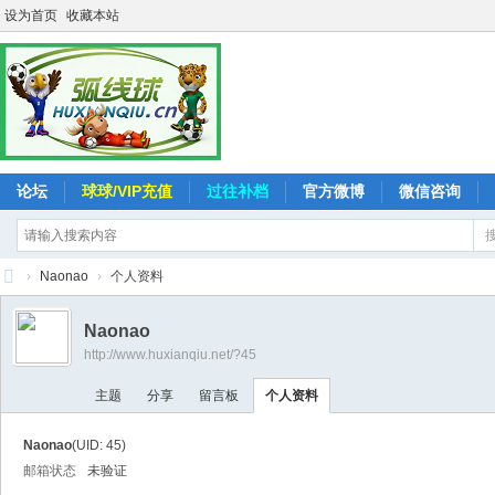
设为首页
收藏本站
论坛
球球/VIP充值
过往补档
官方微博
微信咨询
›
Naonao
›
个人资料
弧
Naonao
线
http://www.huxianqiu.net/?45
球
主题
分享
留言板
个人资料
-
追
Naonao
(UID: 45)
求
邮箱状态
未验证