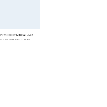
极
致
高
清
Powered by
Discuz!
X3.5
© 2001-2026
Discuz! Team
.