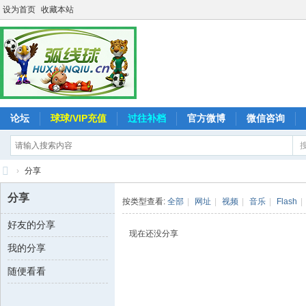
设为首页
收藏本站
论坛
球球/VIP充值
过往补档
官方微博
微信咨询
›
分享
弧
分享
按类型查看:
全部
|
网址
|
视频
|
音乐
|
Flash
|
线
好友的分享
球
现在还没分享
我的分享
-
追
随便看看
求