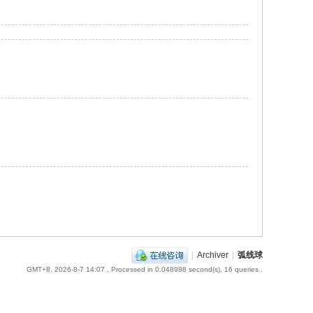
|
Archiver
|
弧线球
GMT+8, 2026-8-7 14:07
, Processed in 0.048988 second(s), 16 queries .