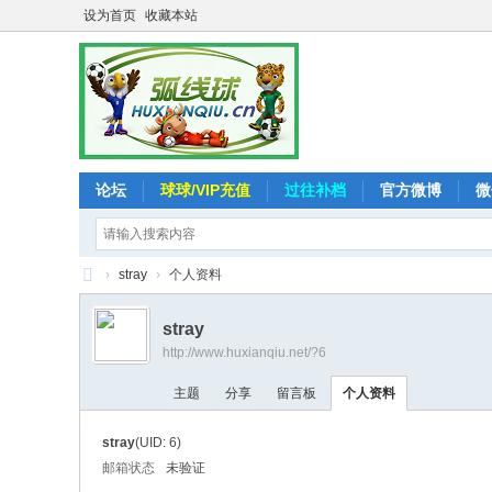
设为首页
收藏本站
论坛
球球/VIP充值
过往补档
官方微博
微
›
stray
›
个人资料
弧
stray
线
http://www.huxianqiu.net/?6
球
主题
分享
留言板
个人资料
-
追
stray
(UID: 6)
求
邮箱状态
未验证