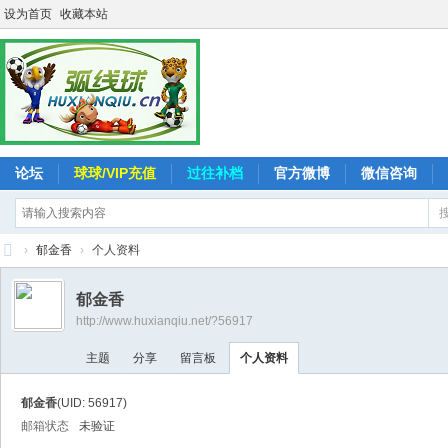
设为首页
收藏本站
论坛
球球/VIP充值
过往补档
官方微博
微信咨询
›
郁金香
›
个人资料
弧
郁金香
线
http://www.huxianqiu.net/?56917
球
主题
分享
留言板
个人资料
-
追
郁金香
(UID: 56917)
求
邮箱状态
未验证