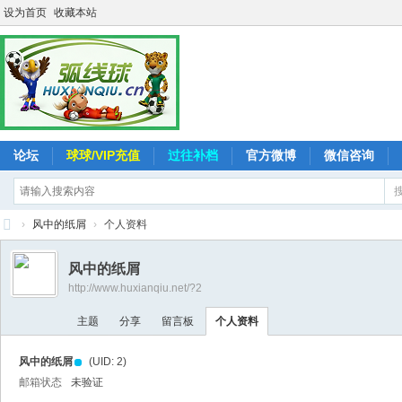
设为首页
收藏本站
论坛
球球/VIP充值
过往补档
官方微博
微信咨询
›
风中的纸屑
›
个人资料
弧
风中的纸屑
线
http://www.huxianqiu.net/?2
球
主题
分享
留言板
个人资料
-
追
风中的纸屑
(UID: 2)
求
邮箱状态
未验证