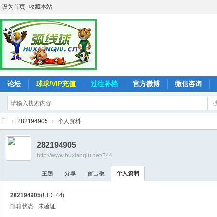
设为首页
收藏本站
论坛
球球/VIP充值
过往补档
官方微博
微信咨询
›
282194905
›
个人资料
弧
282194905
线
http://www.huxianqiu.net/?44
球
主题
分享
留言板
个人资料
-
追
282194905
(UID: 44)
求
邮箱状态
未验证