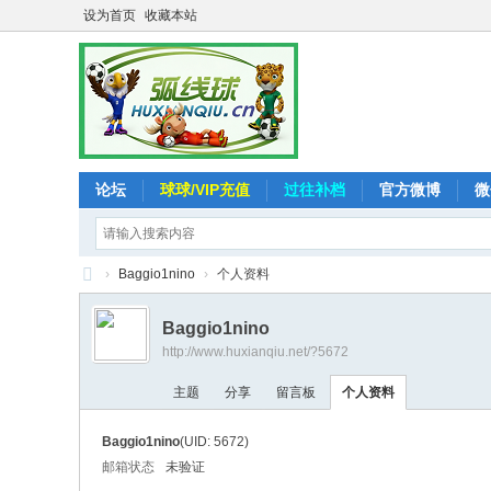
设为首页
收藏本站
论坛
球球/VIP充值
过往补档
官方微博
微
›
Baggio1nino
›
个人资料
弧
Baggio1nino
线
http://www.huxianqiu.net/?5672
球
主题
分享
留言板
个人资料
-
追
Baggio1nino
(UID: 5672)
求
邮箱状态
未验证