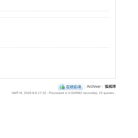
|
Archiver
|
弧线球
GMT+8, 2026-8-6 17:10
, Processed in 0.045892 second(s), 15 queries .