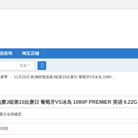
信咨询
淘宝店铺
搜索
搜
24赛季
›
11月20日 欧洲杯预选赛J组第10比赛日 葡萄牙VS冰岛 1080 ...
索
赛J组第10比赛日 葡萄牙VS冰岛 1080P PREMIER 英语 6.22G
显示全部楼层
能浏览