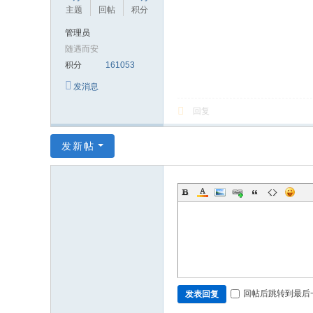
极
主题
回帖
积分
致
管理员
高
随遇而安
清
积分
161053
发消息
回复
发新帖
回帖后跳转到最后
发表回复