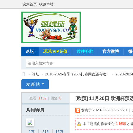
设为首页
收藏本站
论坛
球球/VIP充值
过往补档
官方微博
微
»
论坛
›
2018-2026赛季（96%比赛网盘还有效）
›
2023-20
弧
发新帖
线
[欧预]
11月20日 欧洲杯预选
查看:
1152
|
回复:
0
球
-
风中的纸屑
发表于 2023-11-20 09:26:20
|
追
本主题需向作者支付
1 球球
才
求
1万
316
16万