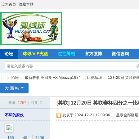
设为首页
收藏本站
论坛
球球/VIP充值
过往补档
官方微博
微信咨询
»
论坛
›
最新赛事 免回复 VX:Meazza1984
›
比赛精华
›
12月20日 英联赛杯四
弧
发新帖
线
[英联]
12月20日 英联赛杯四分之一比赛精
查看:
1267
|
回复:
2
球
-
不坏的家伙
发表于 2024-12-21 12:09:36
|
显示全部楼层
追
求
185
46
7406