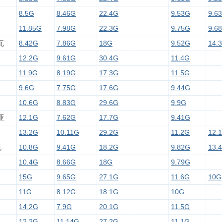
8.5G
8.46G
22.4G
9.53G
9.6
11.85G
7.98G
22.3G
9.75G
9.6
瓦
8.42G
7.86G
18G
9.52G
14.
12.2G
9.61G
30.4G
11.4G
11.9G
8.19G
17.3G
11.5G
9.6G
7.75G
17.6G
9.44G
10.6G
8.83G
29.6G
9.9G
亚
12.1G
7.62G
17.7G
9.41G
13.2G
10.11G
29.2G
11.2G
12.
克
10.8G
9.41G
18.2G
9.82G
13.
10.4G
8.66G
18G
9.79G
15G
9.65G
27.1G
11.6G
10G
11G
8.12G
18.1G
10G
14.2G
7.9G
20.1G
11.5G
12.2G
11.14G
27.2G
11.1G