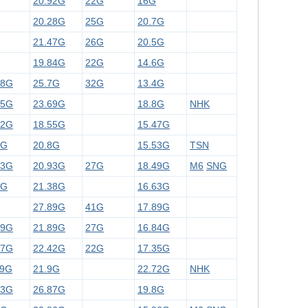
20.92G
22G
16G
20.28G
25G
20.7G
21.47G
26G
20.5G
19.84G
22G
14.6G
68G
25.7G
32G
13.4G
15G
23.69G
18.8G
NHK
62G
18.55G
15.47G
4G
20.8G
15.53G
TSN
63G
20.93G
27G
18.49G
M6
SNG
5G
21.38G
16.63G
27.89G
41G
17.89G
89G
21.89G
27G
16.84G
47G
22.42G
22G
17.35G
49G
21.9G
22.72G
NHK
13G
26.87G
19.8G