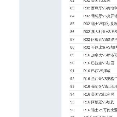
82
R32 美国VS波黑
83
R32 西班牙VS奥地
84
R32 葡萄牙VS克罗
85
R32 瑞士VS阿尔及
86
R32 澳大利亚VS埃
87
R32 阿根廷VS佛得
88
R32 哥伦比亚VS加
89
R16 加拿大VS摩洛
90
R16 巴拉圭VS法国
91
R16 巴西VS挪威
92
R16 墨西哥VS英格
93
R16 葡萄牙VS西班
94
R16 美国VS比利时
95
R16 阿根廷VS埃及
96
R16 瑞士VS哥伦比