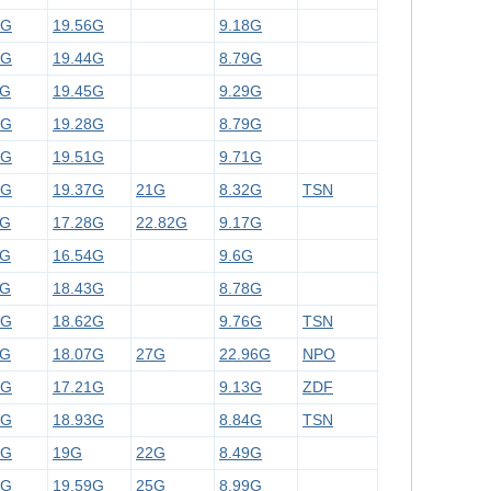
9G
19.56G
9.18G
6G
19.44G
8.79G
4G
19.45G
9.29G
3G
19.28G
8.79G
7G
19.51G
9.71G
8G
19.37G
21G
8.32G
TSN
7G
17.28G
22.82G
9.17G
5G
16.54G
9.6G
6G
18.43G
8.78G
3G
18.62G
9.76G
TSN
8G
18.07G
27G
22.96G
NPO
6G
17.21G
9.13G
ZDF
9G
18.93G
8.84G
TSN
9G
19G
22G
8.49G
9G
19.59G
25G
8.99G