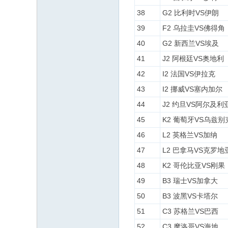
38
G2 比利时VS伊朗
39
F2 乌拉圭VS佛得角
40
G2 新西兰VS埃及
41
J2 阿根廷VS奥地利
42
I2 法国VS伊拉克
43
I2 挪威VS塞内加尔
44
J2 约旦VS阿尔及利
45
K2 葡萄牙VS乌兹别
46
L2 英格兰VS加纳
47
L2 巴拿马VS克罗地
48
K2 哥伦比亚VS刚果
49
B3 瑞士VS加拿大
50
B3 波黑VS卡塔尔
51
C3 苏格兰VS巴西
52
C3 摩洛哥VS海地