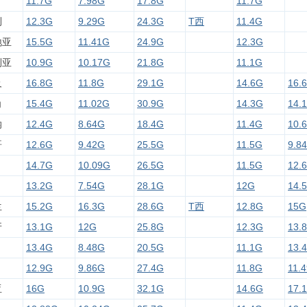
11.7G
7.98G
17.8G
11.7G
利
12.3G
9.29G
24.3G
T西
11.4G
地亚
15.5G
11.41G
24.9G
12.3G
利亚
10.9G
10.17G
21.8G
11.1G
及
16.8G
11.8G
29.1G
14.6G
16.
角
15.4G
11.02G
30.9G
14.3G
14.
纳
12.4G
8.64G
18.4G
11.4G
10.
哥
12.6G
9.42G
25.5G
11.5G
9.8
14.7G
10.09G
26.5G
11.5G
12.
13.2G
7.54G
28.1G
12G
14.
兰
15.2G
16.3G
28.6G
T西
12.8G
15G
牙
13.1G
12G
25.8G
12.3G
13.
13.4G
8.48G
20.5G
11.1G
13.
12.9G
9.86G
27.4G
11.8G
11.
亚
16G
10.9G
32.1G
14.6G
17.