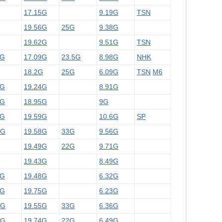
17.15G
9.19G
TSN
19.56G
25G
9.38G
19.62G
9.51G
TSN
4G
17.09G
23.5G
8.98G
NHK
18.2G
25G
6.09G
TSN
M6
5G
19.24G
8.91G
4G
18.95G
9G
8G
19.59G
10.6G
SP
5G
19.58G
33G
9.56G
19.49G
22G
9.71G
19.43G
8.49G
2G
19.48G
6.32G
2G
19.75G
6.23G
4G
19.55G
33G
6.36G
3G
19.74G
22G
6.49G