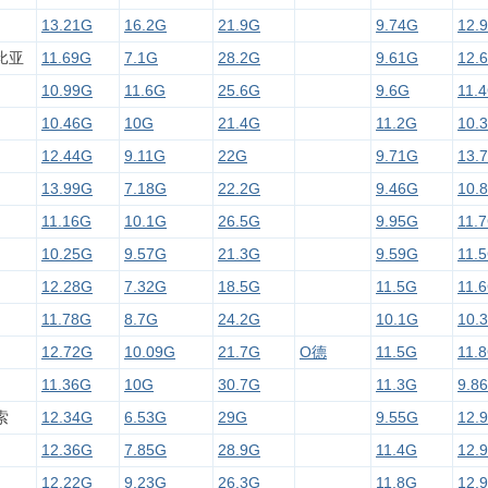
13.21G
16.2G
21.9G
9.74G
12.
比亚
11.69G
7.1G
28.2G
9.61G
12.
10.99G
11.6G
25.6G
9.6G
11.
10.46G
10G
21.4G
11.2G
10.
12.44G
9.11G
22G
9.71G
13.
13.99G
7.18G
22.2G
9.46G
10.
11.16G
10.1G
26.5G
9.95G
11.
10.25G
9.57G
21.3G
9.59G
11.
12.28G
7.32G
18.5G
11.5G
11.
11.78G
8.7G
24.2G
10.1G
10.
12.72G
10.09G
21.7G
O德
11.5G
11.
11.36G
10G
30.7G
11.3G
9.8
索
12.34G
6.53G
29G
9.55G
12.
12.36G
7.85G
28.9G
11.4G
12.
12.22G
9.23G
26.3G
11.8G
12.