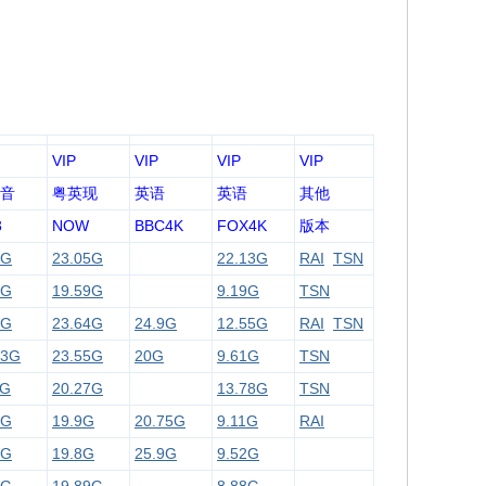
VIP
VIP
VIP
VIP
音
粤英现
英语
英语
其他
3
NOW
BBC4K
FOX4K
版本
2G
23.05G
22.13G
RAI
TSN
8G
19.59G
9.19G
TSN
1G
23.64G
24.9G
12.55G
RAI
TSN
23G
23.55G
20G
9.61G
TSN
6G
20.27G
13.78G
TSN
9G
19.9G
20.75G
9.11G
RAI
4G
19.8G
25.9G
9.52G