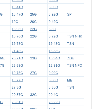
19.41G
8.69G
6G
18.47G
25G
8.92G
SP
19G
20G
9.49G
18.93G
22G
8.8G
18.76G
22G
8.72G
TSN
NHK
19.78G
19.43G
TSN
21.45G
18.38G
46G
25.71G
33G
15.94G
ZDF
57G
25.59G
12.91G
TSN
NPO
19.75G
27G
9.09G
19.77G
8.68G
M6
27.3G
8.38G
TSN
20.37G
32G
20.4G
2G
25.81G
23.22G