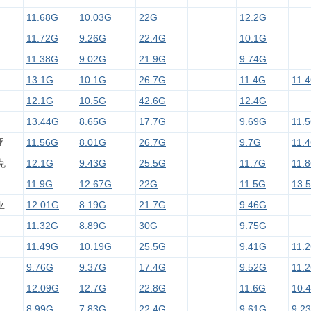
11.68G
10.03G
22G
12.2G
11.72G
9.26G
22.4G
10.1G
11.38G
9.02G
21.9G
9.74G
13.1G
10.1G
26.7G
11.4G
11.
12.1G
10.5G
42.6G
12.4G
13.44G
8.65G
17.7G
9.69G
11.
亚
11.56G
8.01G
26.7G
9.7G
11.
克
12.1G
9.43G
25.5G
11.7G
11.
11.9G
12.67G
22G
11.5G
13.
亚
12.01G
8.19G
21.7G
9.46G
11.32G
8.89G
30G
9.75G
11.49G
10.19G
25.5G
9.41G
11.
9.76G
9.37G
17.4G
9.52G
11.
12.09G
12.7G
22.8G
11.6G
10.
8.99G
7.83G
22.4G
9.61G
9.2