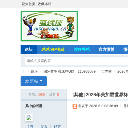
设为首页
收藏本站
论坛
球球/VIP充值
过往补档
官方微博
微
»
论坛
›
洲际赛事 弧线球Q群：110938079
›
世界杯
›
202
弧
发新帖
线
[其他]
2026年美加墨世界
查看:
4080
|
回复:
9
球
-
风中的纸屑
发表于 2026-6-8 08:38:09
|
显
追
求
1万
316
16万