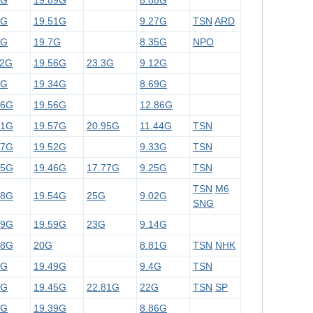
2G
19.89G
8.88G
5G
19.51G
9.27G
TSN
ARD
1G
19.7G
8.35G
NPO
22G
19.56G
23.3G
9.12G
6G
19.34G
8.69G
26G
19.56G
12.86G
81G
19.57G
20.95G
11.44G
TSN
47G
19.52G
9.33G
TSN
75G
19.46G
17.77G
9.25G
TSN
TSN
M6
88G
19.54G
25G
9.02G
SNG
99G
19.59G
23G
9.14G
68G
20G
8.81G
TSN
NHK
3G
19.49G
9.4G
TSN
5G
19.45G
22.81G
22G
TSN
SP
3G
19.39G
8.86G