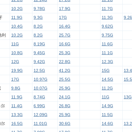
10.2G
9.78G
17.9G
11.7G
牙
11.9G
9.3G
17G
11.3G
9.2
10.4G
8.2G
16.4G
9.62G
地利
10.2G
8.2G
25.7G
9.75G
11G
8.19G
16.6G
11.6G
10.8G
9.45G
25.3G
11.1G
12G
9.42G
22.8G
12.3G
19.9G
12.5G
41.2G
15G
13.
17G
10.97G
25.5G
14.5G
15.
威
9.8G
10.07G
25.9G
11.2G
11.9G
8.74G
24.1G
11G
13G
多尔
11.4G
6.99G
26.8G
14.9G
13.3G
12.09G
25.9G
11.5G
加尔
16.5G
11.01G
30.6G
14.6G
13.