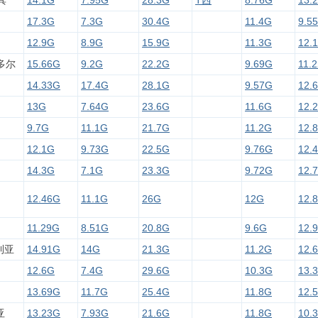
其
14.1G
7.95G
28.3G
T西
8.76G
13.
17.3G
7.3G
30.4G
11.4G
9.5
12.9G
8.9G
15.9G
11.3G
12.
多尔
15.66G
9.2G
22.2G
9.69G
11.
14.33G
17.4G
28.1G
9.57G
12.
13G
7.64G
23.6G
11.6G
12.
9.7G
11.1G
21.7G
11.2G
12.
12.1G
9.73G
22.5G
9.76G
12.
14.3G
7.1G
23.3G
9.72G
12.
12.46G
11.1G
26G
12G
12.
11.29G
8.51G
20.8G
9.6G
12.
利亚
14.91G
14G
21.3G
11.2G
12.
12.6G
7.4G
29.6G
10.3G
13.
13.69G
11.7G
25.4G
11.8G
12.
亚
13.23G
7.93G
21.6G
11.8G
10.