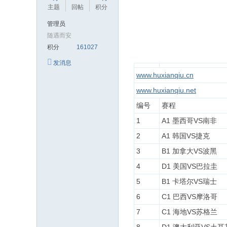
极
主题
回帖
积分
致
管理员
高
随遇而安
清
积分
161027
发消息
www.huxianqiu.cn
www.huxianqiu.net
编号
赛程
1
A1 墨西哥VS南非
2
A1 韩国VS捷克
3
B1 加拿大VS波黑
4
D1 美国VS巴拉圭
5
B1 卡塔尔VS瑞士
6
C1 巴西VS摩洛哥
7
C1 海地VS苏格兰