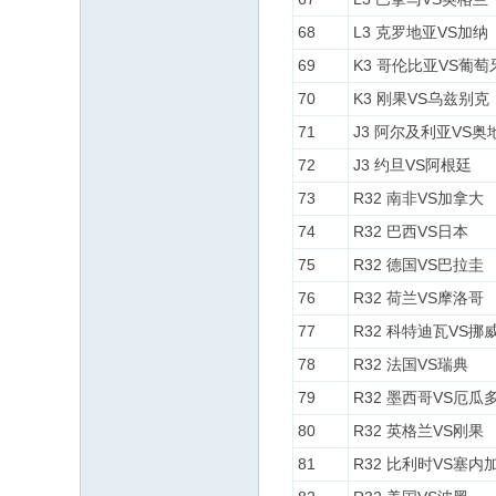
68
L3 克罗地亚VS加纳
69
K3 哥伦比亚VS葡萄
70
K3 刚果VS乌兹别克
71
J3 阿尔及利亚VS奥
72
J3 约旦VS阿根廷
73
R32 南非VS加拿大
74
R32 巴西VS日本
75
R32 德国VS巴拉圭
76
R32 荷兰VS摩洛哥
77
R32 科特迪瓦VS挪
78
R32 法国VS瑞典
79
R32 墨西哥VS厄瓜
80
R32 英格兰VS刚果
81
R32 比利时VS塞内