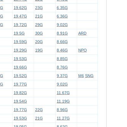
3G
19.62G
23G
6.35G
8G
19.47G
21G
6.36G
3G
19.72G
29G
9.02G
19.5G
30G
8.91G
ARD
19.59G
20G
8.66G
19.29G
19G
8.46G
NPO
19.53G
8.85G
19.66G
8.76G
1G
19.52G
9.37G
M6
SNG
4G
19.77G
9.02G
19.82G
11.67G
19.54G
11.19G
19.77G
22G
8.96G
19.53G
21G
11.27G
19.05G
8.62G