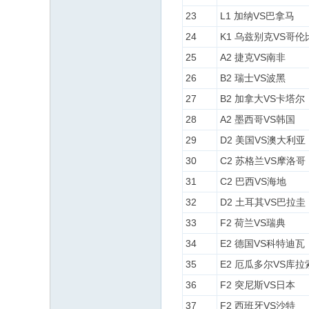
23
L1 加纳VS巴拿马
24
K1 乌兹别克VS哥伦
25
A2 捷克VS南非
26
B2 瑞士VS波黑
27
B2 加拿大VS卡塔尔
28
A2 墨西哥VS韩国
29
D2 美国VS澳大利亚
30
C2 苏格兰VS摩洛哥
31
C2 巴西VS海地
32
D2 土耳其VS巴拉圭
33
F2 荷兰VS瑞典
34
E2 德国VS科特迪瓦
35
E2 厄瓜多尔VS库拉
36
F2 突尼斯VS日本
37
F2 西班牙VS沙特