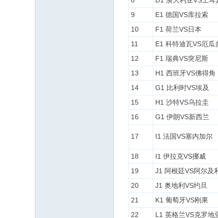
8
D1 澳大利亚VS土耳
9
E1 德国VS库拉索
10
F1 荷兰VS日本
11
E1 科特迪瓦VS厄瓜
12
F1 瑞典VS突尼斯
13
H1 西班牙VS佛得角
14
G1 比利时VS埃及
15
H1 沙特VS乌拉圭
16
G1 伊朗VS新西兰
17
I1 法国VS塞内加尔
18
I1 伊拉克VS挪威
19
J1 阿根廷VS阿尔及
20
J1 奥地利VS约旦
21
K1 葡萄牙VS刚果
22
L1 英格兰VS克罗地