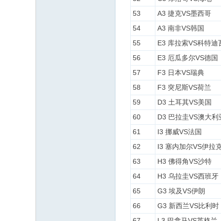
53
A3 捷克VS墨西哥
54
A3 南非VS韩国
55
E3 库拉索VS科特迪
56
E3 厄瓜多尔VS德国
57
F3 日本VS瑞典
58
F3 突尼斯VS荷兰
59
D3 土耳其VS美国
60
D3 巴拉圭VS澳大利
61
I3 挪威VS法国
62
I3 塞内加尔VS伊拉
63
H3 佛得角VS沙特
64
H3 乌拉圭VS西班牙
65
G3 埃及VS伊朗
66
G3 新西兰VS比利时
67
L3 巴拿马VS英格兰