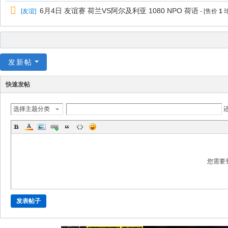
6月4日 友谊赛 荷兰VS阿尔及利亚 1080 NPO 荷语
[
友谊
]
- [售价
1
球
发新帖
快速发帖
选择主题分类
您需要
发表帖子