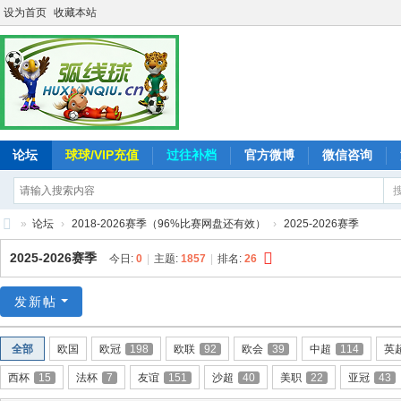
设为首页
收藏本站
论坛
球球/VIP充值
过往补档
官方微博
微信咨询
»
论坛
›
2018-2026赛季（96%比赛网盘还有效）
›
2025-2026赛季
弧
2025-2026赛季
今日:
0
|
主题:
1857
|
排名:
26
线
球
发新帖
-
全部
欧国
欧冠
198
欧联
92
欧会
39
中超
114
英
追
西杯
15
法杯
7
友谊
151
沙超
40
美职
22
亚冠
43
求