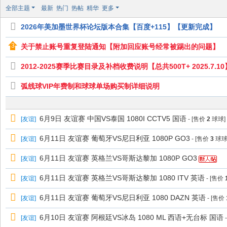
极
全部主题
最新
热门
热帖
精华
更多
致
2026年美加墨世界杯论坛版本合集【百度+115】【更新完成】
高
清
关于禁止账号重复登陆通知【附加回应账号经常被踢出的问题】
2012-2025赛季比赛目录及补档收费说明【总共500T+ 2025.7.10
弧线球VIP年费制和球球单场购买制详细说明
6月9日 友谊赛 中国VS泰国 1080I CCTV5 国语
[
友谊
]
- [售价
2
球球]
6月11日 友谊赛 葡萄牙VS尼日利亚 1080P GO3
[
友谊
]
- [售价
3
球球
6月11日 友谊赛 英格兰VS哥斯达黎加 1080P GO3
[
友谊
]
6月11日 友谊赛 英格兰VS哥斯达黎加 1080 ITV 英语
[
友谊
]
- [售价
6月11日 友谊赛 葡萄牙VS尼日利亚 1080 DAZN 英语
[
友谊
]
- [售价
6月10日 友谊赛 阿根廷VS冰岛 1080 ML 西语+无台标 国语
[
友谊
]