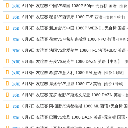
6月9日 友谊赛 中国VS泰国 1080P 50fps 无台标 国语
[
友谊
]
- [售价
6月9日 友谊赛 秘鲁VS西班牙 1080 TVE 西语
[
友谊
]
- [售价
1
球球]
6月5日 友谊赛 新加坡VS中国 1080P WEB-DL 无台标 国语
[
友谊
]
-
6月9日 友谊赛 荷兰VS乌兹别克斯坦 1080 NPO 荷语
[
友谊
]
- [售价
6月9日 友谊赛 法国VS北爱尔兰 1080 TF1 法语+BBC 英语
[
友谊
]
-
6月8日 友谊赛 丹麦VS乌克兰 1080 DAZN 英语【中断】
[
友谊
]
- 
6月8日 友谊赛 希腊VS意大利 1080 RAI 意语
[
友谊
]
- [售价
1
球球]
6月8日 友谊赛 摩洛哥VS挪威 1080 ITV 英语
[
友谊
]
- [售价
1
球球]
6月8日 友谊赛 克罗地亚VS斯洛文尼亚 1080 DAZN 英语
[
友谊
]
- 
6月7日 友谊赛 阿根廷VS洪都拉斯 1080 ML 西语+无台标 
[
友谊
]
6月7日 友谊赛 巴西VS埃及 1080 DAZN 英语+无台标 国语
[
友谊
]
-